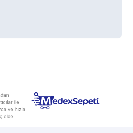
ından
cılar ile
yca ve hızla
ç elde