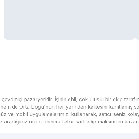
vrimiçi pazaryeridir. İşinin ehli, çok uluslu bir ekip taraf
em de Orta Doğu’nun her yerinden kalitesini kanıtlamış satı
üz ve mobil uygulamalarımızı kullanarak, satıcı iseniz kola
seniz aradığınız ürünü minimal efor sarf edip maksimum kazan