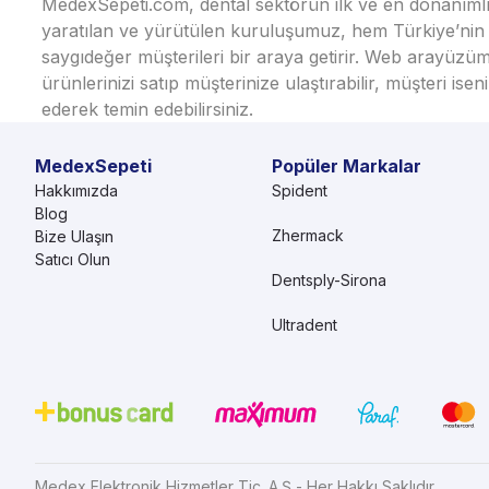
MedexSepeti.com, dental sektörün ilk ve en donanımlı çe
yaratılan ve yürütülen kuruluşumuz, hem Türkiye’nin h
saygıdeğer müşterileri bir araya getirir. Web arayüzüm
ürünlerinizi satıp müşterinize ulaştırabilir, müşteri i
ederek temin edebilirsiniz.
MedexSepeti
Popüler Markalar
Hakkımızda
Spident
Blog
Zhermack
Bize Ulaşın
Satıcı Olun
Dentsply-Sirona
Ultradent
Medex Elektronik Hizmetler Tic. A.Ş - Her Hakkı Saklıdır.