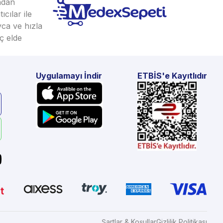
ından
cılar ile
yca ve hızla
ç elde
Uygulamayı İndir
ETBİS'e Kayıtlıdır
Şartlar & Koşullar
Gizlilik Politikası