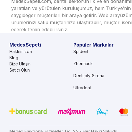
MedexSepeti.com, dental sektörün ilk ve en donanımlı çe
yaratılan ve yürütülen kuruluşumuz, hem Türkiye’nin h
saygıdeğer müşterileri bir araya getirir. Web arayüzüm
ürünlerinizi satıp müşterinize ulaştırabilir, müşteri i
ederek temin edebilirsiniz.
MedexSepeti
Popüler Markalar
Hakkımızda
Spident
Blog
Zhermack
Bize Ulaşın
Satıcı Olun
Dentsply-Sirona
Ultradent
Medex Elektronik Hizmetler Tic. A.Ş - Her Hakkı Saklıdır.