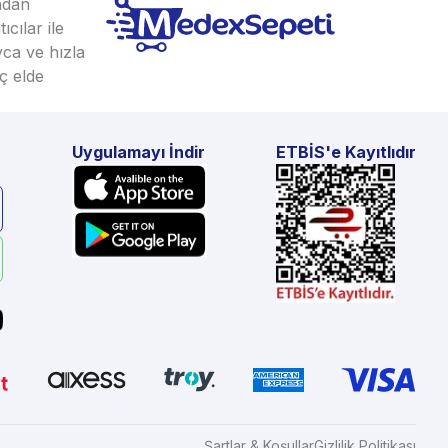
ından
cılar ile
yca ve hızla
ç elde
Uygulamayı İndir
ETBİS'e Kayıtlıdır
Şartlar & Koşullar
Gizlilik Politikası