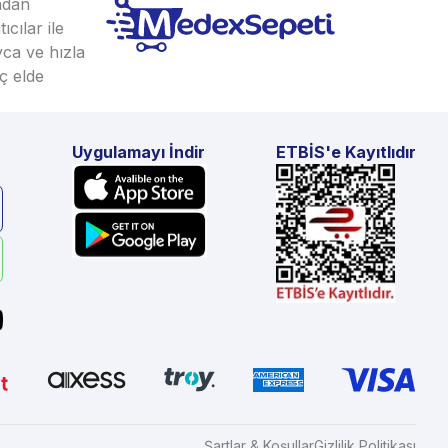
ından
cılar ile
yca ve hızla
ç elde
Uygulamayı İndir
ETBİS'e Kayıtlıdır
Şartlar & Koşullar
Gizlilik Politikası