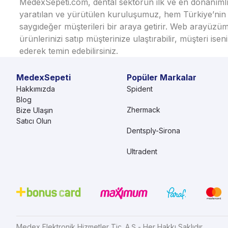
MedexSepeti.com, dental sektörün ilk ve en donanımlı çe
yaratılan ve yürütülen kuruluşumuz, hem Türkiye’nin h
saygıdeğer müşterileri bir araya getirir. Web arayüzüm
ürünlerinizi satıp müşterinize ulaştırabilir, müşteri i
ederek temin edebilirsiniz.
MedexSepeti
Popüler Markalar
Hakkımızda
Spident
Blog
Zhermack
Bize Ulaşın
Satıcı Olun
Dentsply-Sirona
Ultradent
Medex Elektronik Hizmetler Tic. A.Ş - Her Hakkı Saklıdır.