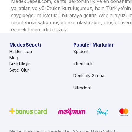
MedexSepeti.com, dental sektörün ilk ve en donanımlı çe
yaratılan ve yürütülen kuruluşumuz, hem Türkiye’nin h
saygıdeğer müşterileri bir araya getirir. Web arayüzüm
ürünlerinizi satıp müşterinize ulaştırabilir, müşteri i
ederek temin edebilirsiniz.
MedexSepeti
Popüler Markalar
Hakkımızda
Spident
Blog
Zhermack
Bize Ulaşın
Satıcı Olun
Dentsply-Sirona
Ultradent
Medex Elektronik Hizmetler Tic. A.Ş - Her Hakkı Saklıdır.