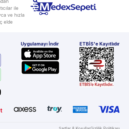
ından
cılar ile
yca ve hızla
ç elde
Uygulamayı İndir
ETBİS'e Kayıtlıdır
Şartlar & Koşullar
Gizlilik Politikası