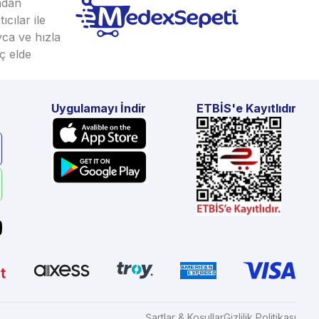
ından
cılar ile
yca ve hızla
ç elde
Uygulamayı İndir
ETBİS'e Kayıtlıdır
Şartlar & Koşullar
Gizlilik Politikası