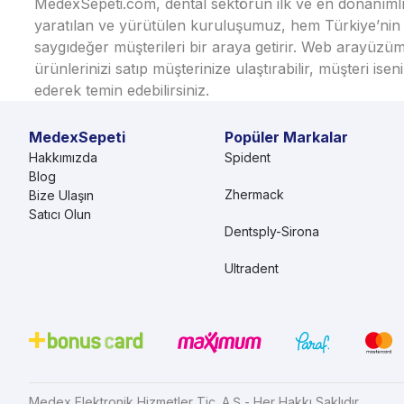
MedexSepeti.com, dental sektörün ilk ve en donanımlı çe
yaratılan ve yürütülen kuruluşumuz, hem Türkiye’nin h
saygıdeğer müşterileri bir araya getirir. Web arayüzüm
ürünlerinizi satıp müşterinize ulaştırabilir, müşteri i
ederek temin edebilirsiniz.
MedexSepeti
Popüler Markalar
Hakkımızda
Spident
Blog
Zhermack
Bize Ulaşın
Satıcı Olun
Dentsply-Sirona
Ultradent
Medex Elektronik Hizmetler Tic. A.Ş - Her Hakkı Saklıdır.