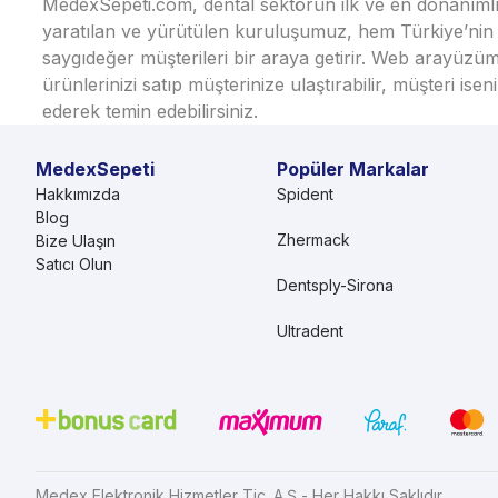
MedexSepeti.com, dental sektörün ilk ve en donanımlı çe
yaratılan ve yürütülen kuruluşumuz, hem Türkiye’nin h
saygıdeğer müşterileri bir araya getirir. Web arayüzüm
ürünlerinizi satıp müşterinize ulaştırabilir, müşteri i
ederek temin edebilirsiniz.
MedexSepeti
Popüler Markalar
Hakkımızda
Spident
Blog
Zhermack
Bize Ulaşın
Satıcı Olun
Dentsply-Sirona
Ultradent
Medex Elektronik Hizmetler Tic. A.Ş - Her Hakkı Saklıdır.