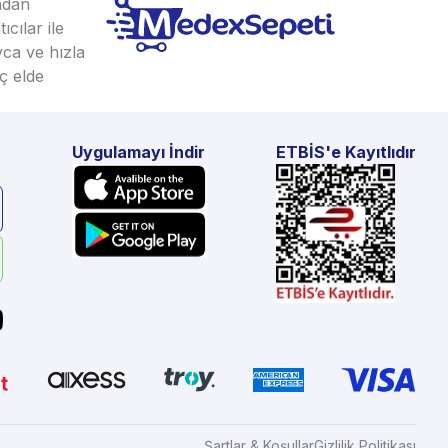
ından
cılar ile
yca ve hızla
ç elde
Uygulamayı İndir
ETBİS'e Kayıtlıdır
Şartlar & Koşullar
Gizlilik Politikası