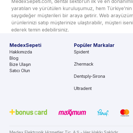
MedexSepeti.com, dental sektörün ilk ve en donanımlı çe
yaratılan ve yürütülen kuruluşumuz, hem Türkiye’nin h
saygıdeğer müşterileri bir araya getirir. Web arayüzüm
ürünlerinizi satıp müşterinize ulaştırabilir, müşteri i
ederek temin edebilirsiniz.
MedexSepeti
Popüler Markalar
Hakkımızda
Spident
Blog
Zhermack
Bize Ulaşın
Satıcı Olun
Dentsply-Sirona
Ultradent
Medex Elektronik Hizmetler Tic. A.Ş - Her Hakkı Saklıdır.