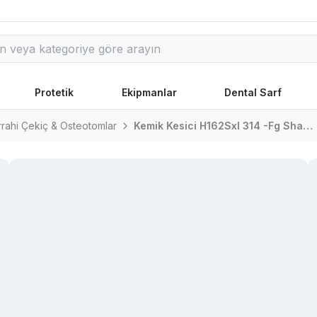
Protetik
Ekipmanlar
Dental Sarf
rahi Çekiç & Osteotomlar
Kemik Kesici H162Sxl 314 -Fg Shaft / Turbine Shaft / Aeratör 0.14Mm