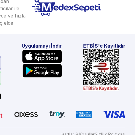
ından
cılar ile
yca ve hızla
ç elde
Uygulamayı İndir
ETBİS'e Kayıtlıdır
Şartlar & Koşullar
Gizlilik Politikası