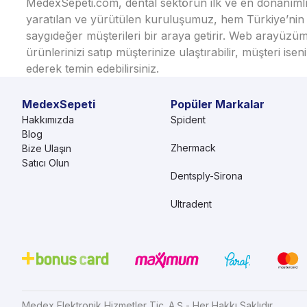
MedexSepeti.com, dental sektörün ilk ve en donanımlı çe
yaratılan ve yürütülen kuruluşumuz, hem Türkiye’nin h
saygıdeğer müşterileri bir araya getirir. Web arayüzüm
ürünlerinizi satıp müşterinize ulaştırabilir, müşteri i
ederek temin edebilirsiniz.
MedexSepeti
Popüler Markalar
Hakkımızda
Spident
Blog
Zhermack
Bize Ulaşın
Satıcı Olun
Dentsply-Sirona
Ultradent
Medex Elektronik Hizmetler Tic. A.Ş - Her Hakkı Saklıdır.