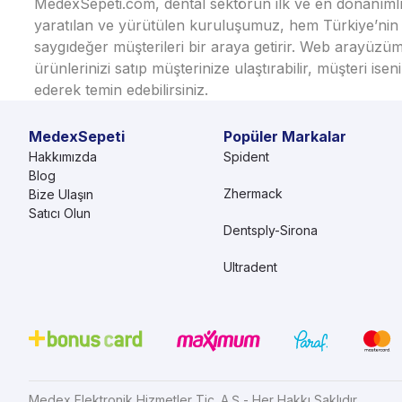
MedexSepeti.com, dental sektörün ilk ve en donanımlı çe
yaratılan ve yürütülen kuruluşumuz, hem Türkiye’nin h
saygıdeğer müşterileri bir araya getirir. Web arayüzüm
ürünlerinizi satıp müşterinize ulaştırabilir, müşteri i
ederek temin edebilirsiniz.
MedexSepeti
Popüler Markalar
Hakkımızda
Spident
Blog
Zhermack
Bize Ulaşın
Satıcı Olun
Dentsply-Sirona
Ultradent
Medex Elektronik Hizmetler Tic. A.Ş - Her Hakkı Saklıdır.