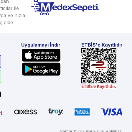
ından
cılar ile
yca ve hızla
ç elde
Uygulamayı İndir
ETBİS'e Kayıtlıdır
Şartlar & Koşullar
Gizlilik Politikası