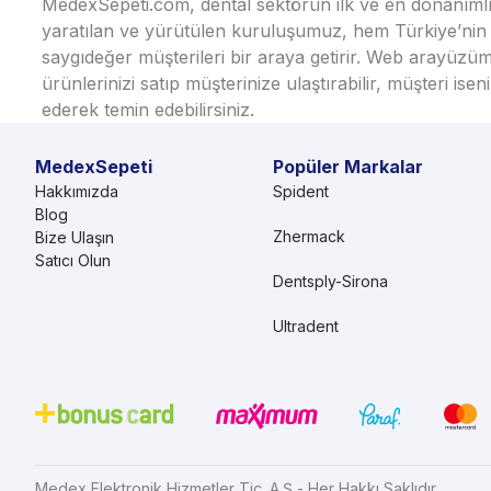
MedexSepeti.com, dental sektörün ilk ve en donanımlı çe
yaratılan ve yürütülen kuruluşumuz, hem Türkiye’nin h
saygıdeğer müşterileri bir araya getirir. Web arayüzüm
ürünlerinizi satıp müşterinize ulaştırabilir, müşteri i
ederek temin edebilirsiniz.
MedexSepeti
Popüler Markalar
Hakkımızda
Spident
Blog
Zhermack
Bize Ulaşın
Satıcı Olun
Dentsply-Sirona
Ultradent
Medex Elektronik Hizmetler Tic. A.Ş - Her Hakkı Saklıdır.