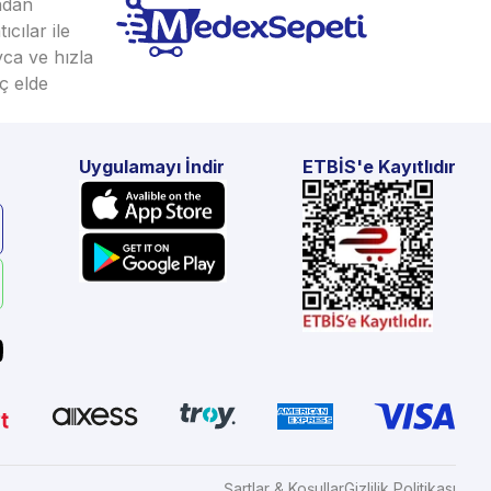
ından
cılar ile
yca ve hızla
ç elde
Uygulamayı İndir
ETBİS'e Kayıtlıdır
Şartlar & Koşullar
Gizlilik Politikası