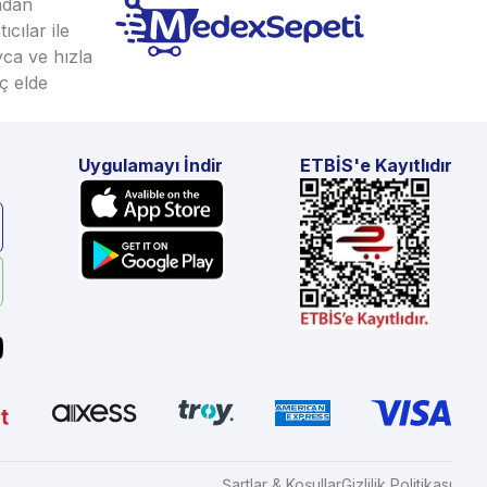
ından
cılar ile
yca ve hızla
ç elde
Uygulamayı İndir
ETBİS'e Kayıtlıdır
Şartlar & Koşullar
Gizlilik Politikası