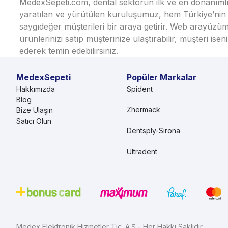
MedexSepeti.com, dental sektörün ilk ve en donanımlı çe
yaratılan ve yürütülen kuruluşumuz, hem Türkiye’nin h
saygıdeğer müşterileri bir araya getirir. Web arayüzüm
ürünlerinizi satıp müşterinize ulaştırabilir, müşteri i
ederek temin edebilirsiniz.
MedexSepeti
Popüler Markalar
Hakkımızda
Spident
Blog
Zhermack
Bize Ulaşın
Satıcı Olun
Dentsply-Sirona
Ultradent
Medex Elektronik Hizmetler Tic. A.Ş - Her Hakkı Saklıdır.