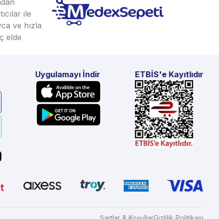
ından
cılar ile
yca ve hızla
ç elde
Uygulamayı İndir
ETBİS'e Kayıtlıdır
Şartlar & Koşullar
Gizlilik Politikası