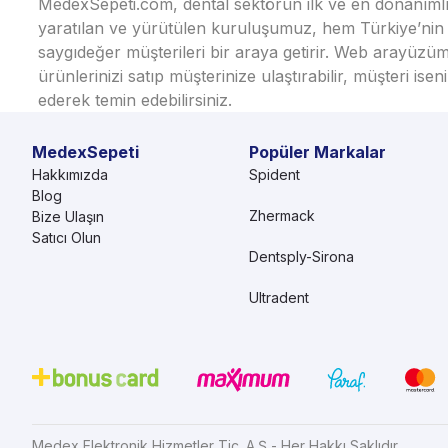
MedexSepeti.com, dental sektörün ilk ve en donanımlı çe
yaratılan ve yürütülen kuruluşumuz, hem Türkiye’nin h
saygıdeğer müşterileri bir araya getirir. Web arayüzüm
ürünlerinizi satıp müşterinize ulaştırabilir, müşteri i
ederek temin edebilirsiniz.
MedexSepeti
Popüler Markalar
Hakkımızda
Spident
Blog
Zhermack
Bize Ulaşın
Satıcı Olun
Dentsply-Sirona
Ultradent
Medex Elektronik Hizmetler Tic. A.Ş - Her Hakkı Saklıdır.