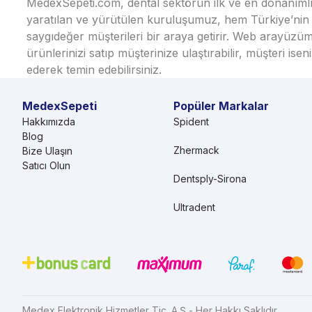
MedexSepeti.com, dental sektörün ilk ve en donanımlı çe
yaratılan ve yürütülen kuruluşumuz, hem Türkiye’nin h
saygıdeğer müşterileri bir araya getirir. Web arayüzüm
ürünlerinizi satıp müşterinize ulaştırabilir, müşteri i
ederek temin edebilirsiniz.
MedexSepeti
Popüler Markalar
Hakkımızda
Spident
Blog
Zhermack
Bize Ulaşın
Satıcı Olun
Dentsply-Sirona
Ultradent
Medex Elektronik Hizmetler Tic. A.Ş - Her Hakkı Saklıdır.