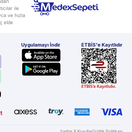
ından
cılar ile
yca ve hızla
ç elde
Uygulamayı İndir
ETBİS'e Kayıtlıdır
Şartlar & Koşullar
Gizlilik Politikası