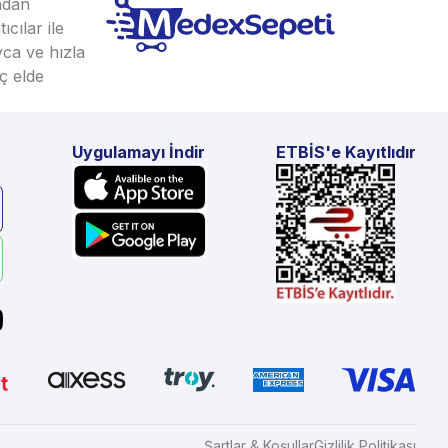
ından
cılar ile
yca ve hızla
ç elde
Uygulamayı İndir
ETBİS'e Kayıtlıdır
Şartlar & Koşullar
Gizlilik Politikası