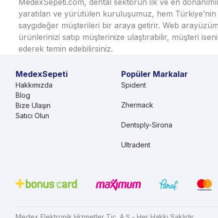
MedexSepeti.com, dental sektörün ilk ve en donanımlı çe
yaratılan ve yürütülen kuruluşumuz, hem Türkiye’nin h
saygıdeğer müşterileri bir araya getirir. Web arayüzüm
ürünlerinizi satıp müşterinize ulaştırabilir, müşteri i
ederek temin edebilirsiniz.
MedexSepeti
Popüler Markalar
Hakkımızda
Spident
Blog
Zhermack
Bize Ulaşın
Satıcı Olun
Dentsply-Sirona
Ultradent
Medex Elektronik Hizmetler Tic. A.Ş - Her Hakkı Saklıdır.