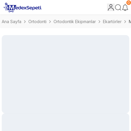
0
Ana Sayfa
Ortodonti
Ortodontik Ekipmanlar
Ekartörler
M