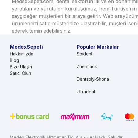
MedexSepeti.com, dental sektörün ilk ve en donanımlı çe
yaratılan ve yürütülen kuruluşumuz, hem Türkiye’nin h
saygıdeğer müşterileri bir araya getirir. Web arayüzüm
ürünlerinizi satıp müşterinize ulaştırabilir, müşteri i
ederek temin edebilirsiniz.
MedexSepeti
Popüler Markalar
Hakkımızda
Spident
Blog
Zhermack
Bize Ulaşın
Satıcı Olun
Dentsply-Sirona
Ultradent
Medex Elektronik Hizmetler Tic. A.Ş - Her Hakkı Saklıdır.