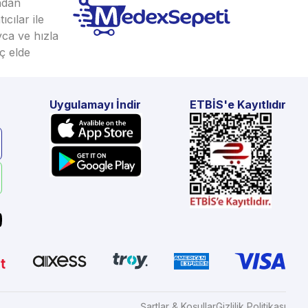
ından
cılar ile
yca ve hızla
ç elde
Uygulamayı İndir
ETBİS'e Kayıtlıdır
Şartlar & Koşullar
Gizlilik Politikası