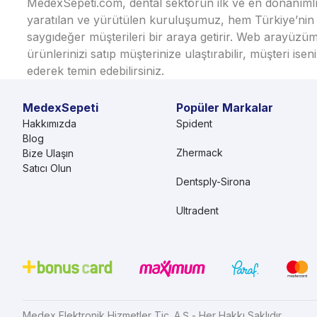
MedexSepeti.com, dental sektörün ilk ve en donanımlı çe
yaratılan ve yürütülen kuruluşumuz, hem Türkiye’nin h
saygıdeğer müşterileri bir araya getirir. Web arayüzüm
ürünlerinizi satıp müşterinize ulaştırabilir, müşteri i
ederek temin edebilirsiniz.
MedexSepeti
Popüler Markalar
Hakkımızda
Spident
Blog
Zhermack
Bize Ulaşın
Satıcı Olun
Dentsply-Sirona
Ultradent
Medex Elektronik Hizmetler Tic. A.Ş - Her Hakkı Saklıdır.