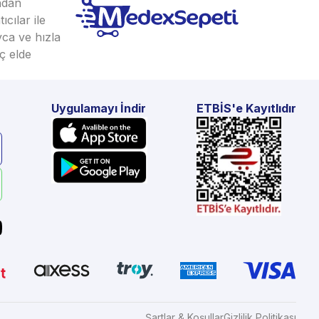
ından
cılar ile
yca ve hızla
ç elde
Uygulamayı İndir
ETBİS'e Kayıtlıdır
Şartlar & Koşullar
Gizlilik Politikası