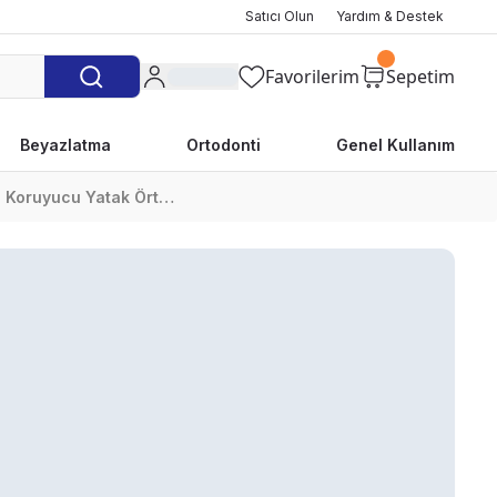
Satıcı Olun
Yardım & Destek
Favorilerim
Sepetim
Beyazlatma
Ortodonti
Genel Kullanım
Windel Hosen Koruyucu Yatak Örtüsü 30'Lu