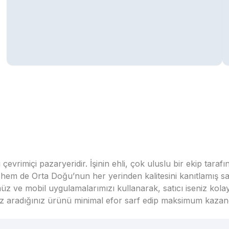
vrimiçi pazaryeridir. İşinin ehli, çok uluslu bir ekip taraf
em de Orta Doğu’nun her yerinden kalitesini kanıtlamış satı
üz ve mobil uygulamalarımızı kullanarak, satıcı iseniz kola
seniz aradığınız ürünü minimal efor sarf edip maksimum kazan