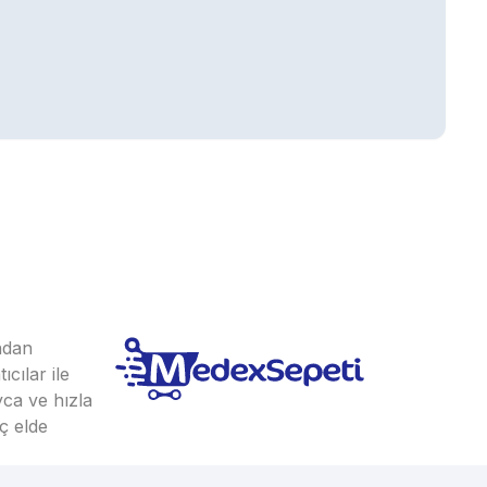
ından
cılar ile
yca ve hızla
ç elde