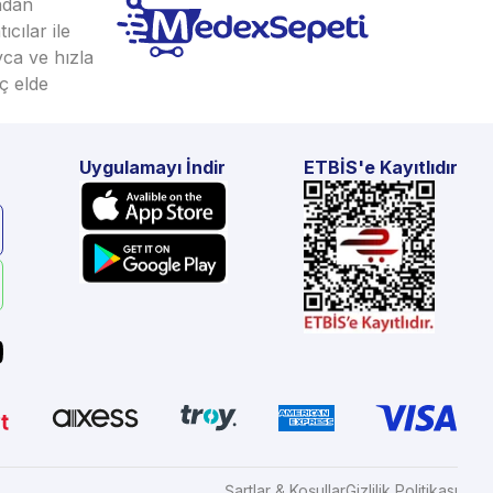
ından
cılar ile
yca ve hızla
ç elde
Uygulamayı İndir
ETBİS'e Kayıtlıdır
Şartlar & Koşullar
Gizlilik Politikası