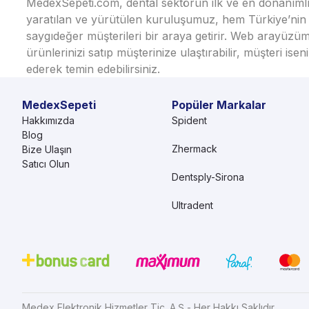
MedexSepeti.com, dental sektörün ilk ve en donanımlı çe
yaratılan ve yürütülen kuruluşumuz, hem Türkiye’nin h
saygıdeğer müşterileri bir araya getirir. Web arayüzüm
ürünlerinizi satıp müşterinize ulaştırabilir, müşteri i
ederek temin edebilirsiniz.
MedexSepeti
Popüler Markalar
Hakkımızda
Spident
Blog
Zhermack
Bize Ulaşın
Satıcı Olun
Dentsply-Sirona
Ultradent
Medex Elektronik Hizmetler Tic. A.Ş - Her Hakkı Saklıdır.