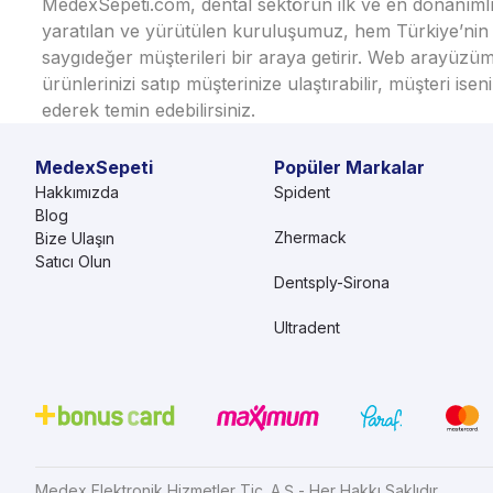
MedexSepeti.com, dental sektörün ilk ve en donanımlı çe
yaratılan ve yürütülen kuruluşumuz, hem Türkiye’nin h
saygıdeğer müşterileri bir araya getirir. Web arayüzüm
ürünlerinizi satıp müşterinize ulaştırabilir, müşteri i
ederek temin edebilirsiniz.
MedexSepeti
Popüler Markalar
Hakkımızda
Spident
Blog
Zhermack
Bize Ulaşın
Satıcı Olun
Dentsply-Sirona
Ultradent
Medex Elektronik Hizmetler Tic. A.Ş - Her Hakkı Saklıdır.