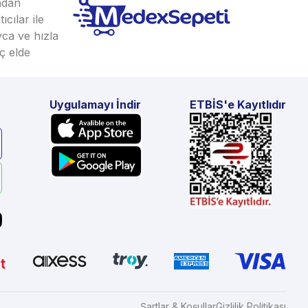
ından
cılar ile
yca ve hızla
ç elde
Uygulamayı İndir
ETBİS'e Kayıtlıdır
Şartlar & Koşullar
Gizlilik Politikası