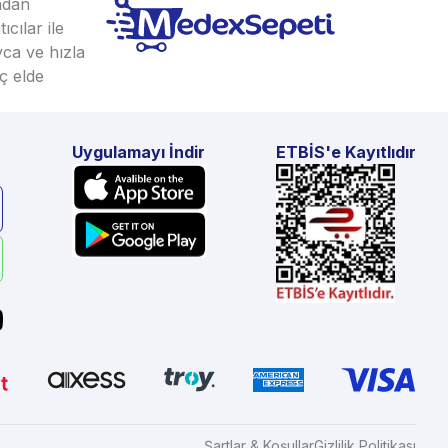
ından
cılar ile
yca ve hızla
ç elde
Uygulamayı İndir
ETBİS'e Kayıtlıdır
Şartlar & Koşullar
Gizlilik Politikası