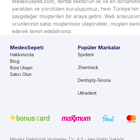
MedexSepeti.com, dental sektörün ilk ve en donanımlı çe
yaratılan ve yürütülen kuruluşumuz, hem Türkiye’nin h
saygıdeğer müşterileri bir araya getirir. Web arayüzüm
ürünlerinizi satıp müşterinize ulaştırabilir, müşteri i
ederek temin edebilirsiniz.
MedexSepeti
Popüler Markalar
Hakkımızda
Spident
Blog
Zhermack
Bize Ulaşın
Satıcı Olun
Dentsply-Sirona
Ultradent
Medex Elektronik Hizmetler Tic. A.Ş - Her Hakkı Saklıdır.