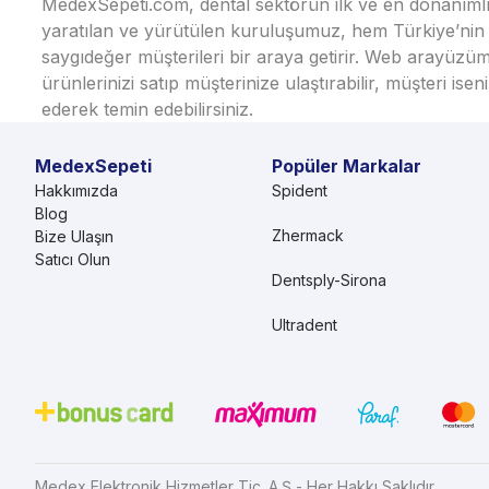
MedexSepeti.com, dental sektörün ilk ve en donanımlı çe
yaratılan ve yürütülen kuruluşumuz, hem Türkiye’nin h
saygıdeğer müşterileri bir araya getirir. Web arayüzüm
ürünlerinizi satıp müşterinize ulaştırabilir, müşteri i
ederek temin edebilirsiniz.
MedexSepeti
Popüler Markalar
Hakkımızda
Spident
Blog
Zhermack
Bize Ulaşın
Satıcı Olun
Dentsply-Sirona
Ultradent
Medex Elektronik Hizmetler Tic. A.Ş - Her Hakkı Saklıdır.