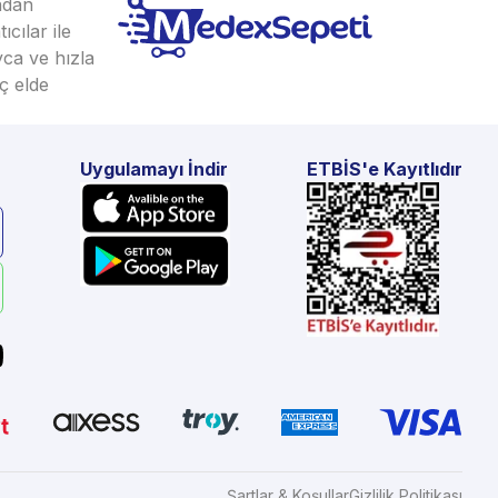
ından
cılar ile
yca ve hızla
ç elde
Uygulamayı İndir
ETBİS'e Kayıtlıdır
Şartlar & Koşullar
Gizlilik Politikası