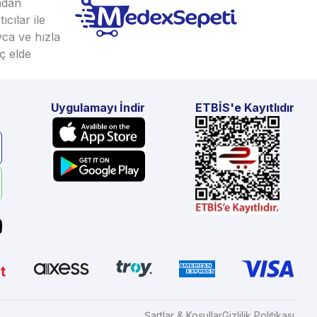
ından
cılar ile
yca ve hızla
ç elde
Uygulamayı İndir
ETBİS'e Kayıtlıdır
Şartlar & Koşullar
Gizlilik Politikası