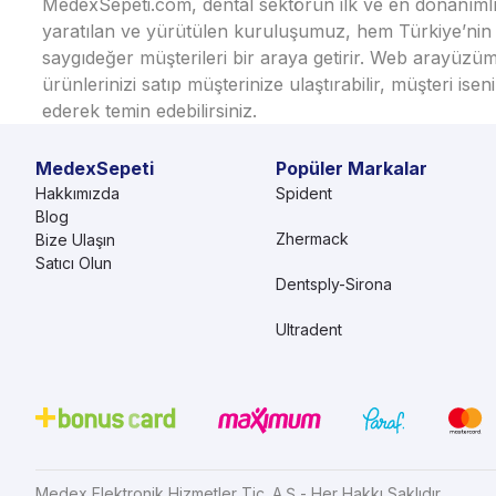
MedexSepeti.com, dental sektörün ilk ve en donanımlı çe
yaratılan ve yürütülen kuruluşumuz, hem Türkiye’nin h
saygıdeğer müşterileri bir araya getirir. Web arayüzüm
ürünlerinizi satıp müşterinize ulaştırabilir, müşteri i
ederek temin edebilirsiniz.
MedexSepeti
Popüler Markalar
Hakkımızda
Spident
Blog
Zhermack
Bize Ulaşın
Satıcı Olun
Dentsply-Sirona
Ultradent
Medex Elektronik Hizmetler Tic. A.Ş - Her Hakkı Saklıdır.