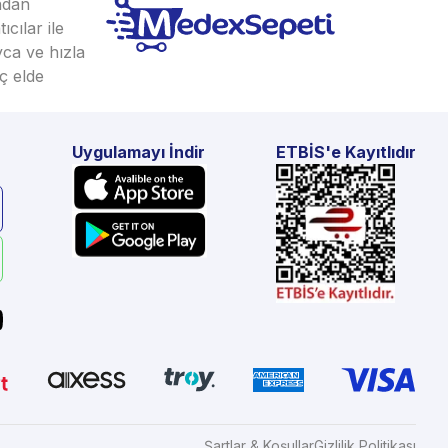
ından
cılar ile
yca ve hızla
ç elde
Uygulamayı İndir
ETBİS'e Kayıtlıdır
Şartlar & Koşullar
Gizlilik Politikası