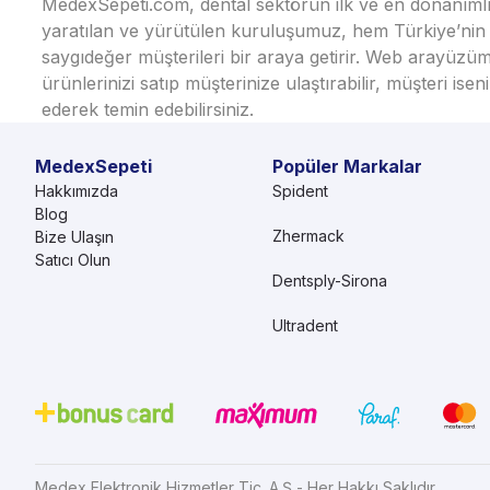
MedexSepeti.com, dental sektörün ilk ve en donanımlı çe
yaratılan ve yürütülen kuruluşumuz, hem Türkiye’nin h
saygıdeğer müşterileri bir araya getirir. Web arayüzüm
ürünlerinizi satıp müşterinize ulaştırabilir, müşteri i
ederek temin edebilirsiniz.
MedexSepeti
Popüler Markalar
Hakkımızda
Spident
Blog
Zhermack
Bize Ulaşın
Satıcı Olun
Dentsply-Sirona
Ultradent
Medex Elektronik Hizmetler Tic. A.Ş - Her Hakkı Saklıdır.