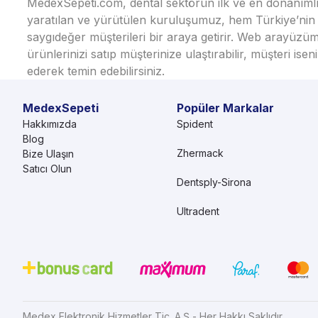
MedexSepeti.com, dental sektörün ilk ve en donanımlı çe
yaratılan ve yürütülen kuruluşumuz, hem Türkiye’nin h
saygıdeğer müşterileri bir araya getirir. Web arayüzüm
ürünlerinizi satıp müşterinize ulaştırabilir, müşteri i
ederek temin edebilirsiniz.
MedexSepeti
Popüler Markalar
Hakkımızda
Spident
Blog
Zhermack
Bize Ulaşın
Satıcı Olun
Dentsply-Sirona
Ultradent
Medex Elektronik Hizmetler Tic. A.Ş - Her Hakkı Saklıdır.