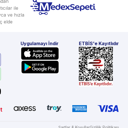
ından
cılar ile
yca ve hızla
ç elde
Uygulamayı İndir
ETBİS'e Kayıtlıdır
Şartlar & Koşullar
Gizlilik Politikası