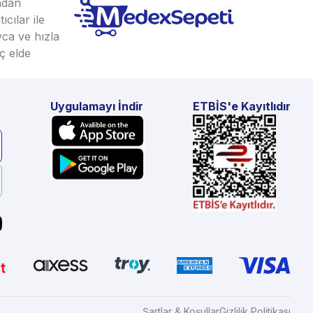
ından
cılar ile
yca ve hızla
ç elde
Uygulamayı İndir
ETBİS'e Kayıtlıdır
Şartlar & Koşullar
Gizlilik Politikası