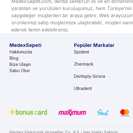
MedexSepeti.com, dental sektörün ilk ve en donanımlı çe
yaratılan ve yürütülen kuruluşumuz, hem Türkiye’nin h
saygıdeğer müşterileri bir araya getirir. Web arayüzüm
ürünlerinizi satıp müşterinize ulaştırabilir, müşteri i
ederek temin edebilirsiniz.
MedexSepeti
Popüler Markalar
Hakkımızda
Spident
Blog
Zhermack
Bize Ulaşın
Satıcı Olun
Dentsply-Sirona
Ultradent
Medex Elektronik Hizmetler Tic. A.Ş - Her Hakkı Saklıdır.