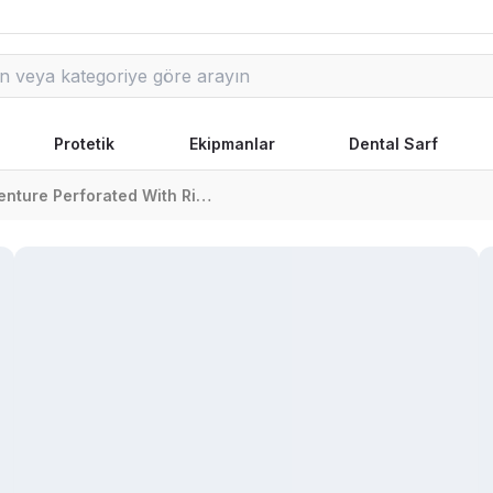
Protetik
Ekipmanlar
Dental Sarf
Partial Denture Perforated With Rim Set Of 6 Pcs Ölçü Kaşığı