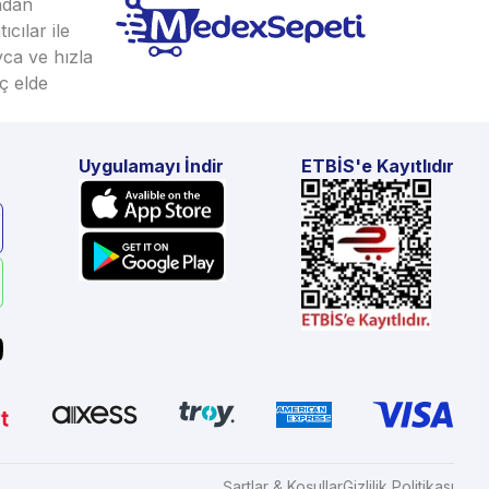
ından
cılar ile
yca ve hızla
ç elde
Uygulamayı İndir
ETBİS'e Kayıtlıdır
Şartlar & Koşullar
Gizlilik Politikası