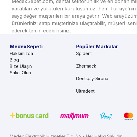
MedexSepeti.com, dental sektörün ilk ve en donanımlı çe
yaratılan ve yürütülen kuruluşumuz, hem Türkiye’nin h
saygıdeğer müşterileri bir araya getirir. Web arayüzüm
ürünlerinizi satıp müşterinize ulaştırabilir, müşteri i
ederek temin edebilirsiniz.
MedexSepeti
Popüler Markalar
Hakkımızda
Spident
Blog
Zhermack
Bize Ulaşın
Satıcı Olun
Dentsply-Sirona
Ultradent
Medex Elektronik Hizmetler Tic. A.Ş - Her Hakkı Saklıdır.