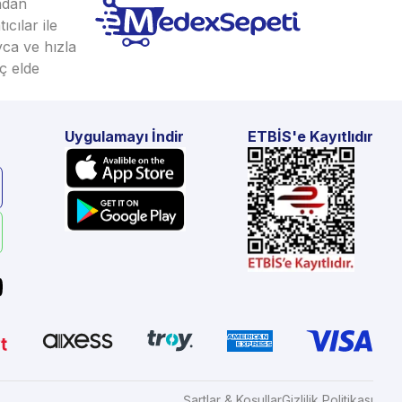
ından
cılar ile
yca ve hızla
ç elde
Uygulamayı İndir
ETBİS'e Kayıtlıdır
Şartlar & Koşullar
Gizlilik Politikası