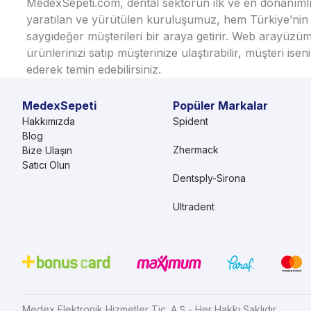
MedexSepeti.com, dental sektörün ilk ve en donanımlı çe
yaratılan ve yürütülen kuruluşumuz, hem Türkiye’nin h
saygıdeğer müşterileri bir araya getirir. Web arayüzüm
ürünlerinizi satıp müşterinize ulaştırabilir, müşteri i
ederek temin edebilirsiniz.
MedexSepeti
Popüler Markalar
Hakkımızda
Spident
Blog
Zhermack
Bize Ulaşın
Satıcı Olun
Dentsply-Sirona
Ultradent
Medex Elektronik Hizmetler Tic. A.Ş - Her Hakkı Saklıdır.