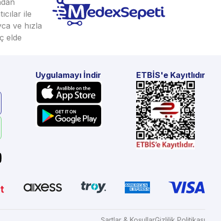
ından
cılar ile
yca ve hızla
ç elde
Uygulamayı İndir
ETBİS'e Kayıtlıdır
Şartlar & Koşullar
Gizlilik Politikası