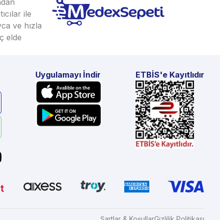
ından
cılar ile
yca ve hızla
ç elde
Uygulamayı İndir
ETBİS'e Kayıtlıdır
Şartlar & Koşullar
Gizlilik Politikası