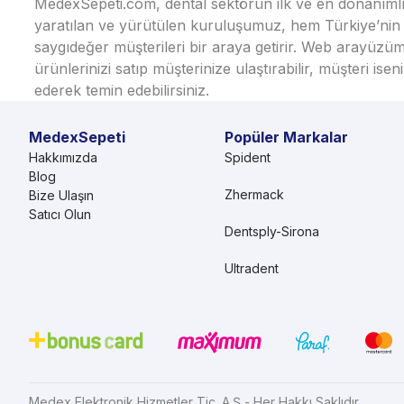
MedexSepeti.com, dental sektörün ilk ve en donanımlı çe
yaratılan ve yürütülen kuruluşumuz, hem Türkiye’nin h
saygıdeğer müşterileri bir araya getirir. Web arayüzüm
ürünlerinizi satıp müşterinize ulaştırabilir, müşteri i
ederek temin edebilirsiniz.
MedexSepeti
Popüler Markalar
Hakkımızda
Spident
Blog
Zhermack
Bize Ulaşın
Satıcı Olun
Dentsply-Sirona
Ultradent
Medex Elektronik Hizmetler Tic. A.Ş - Her Hakkı Saklıdır.