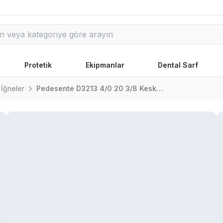
Protetik
Ekipmanlar
Dental Sarf
 İğneler
Pedesente D3213 4/0 20 3/8 Keskin (▼) 75Cm Pdo Emilebilir Sütür 12 Adet