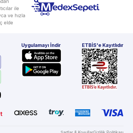
ından
cılar ile
yca ve hızla
ç elde
Uygulamayı İndir
ETBİS'e Kayıtlıdır
Şartlar & Koşullar
Gizlilik Politikası