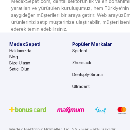
MedexSepeti.com, dental sektörün ilk ve en donanımlı çe
yaratılan ve yürütülen kuruluşumuz, hem Türkiye’nin h
saygıdeğer müşterileri bir araya getirir. Web arayüzüm
ürünlerinizi satıp müşterinize ulaştırabilir, müşteri i
ederek temin edebilirsiniz.
MedexSepeti
Popüler Markalar
Hakkımızda
Spident
Blog
Zhermack
Bize Ulaşın
Satıcı Olun
Dentsply-Sirona
Ultradent
Medex Elektronik Hizmetler Tic. A.Ş - Her Hakkı Saklıdır.