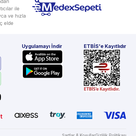
ından
cılar ile
yca ve hızla
ç elde
Uygulamayı İndir
ETBİS'e Kayıtlıdır
Şartlar & Koşullar
Gizlilik Politikası