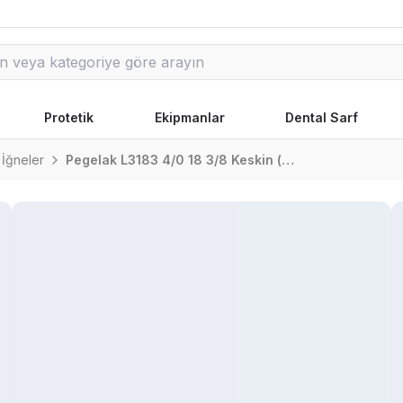
Protetik
Ekipmanlar
Dental Sarf
 İğneler
Pegelak L3183 4/0 18 3/8 Keskin (▼) 75Cm Pgla Emilebilir Sütür 12 Adet