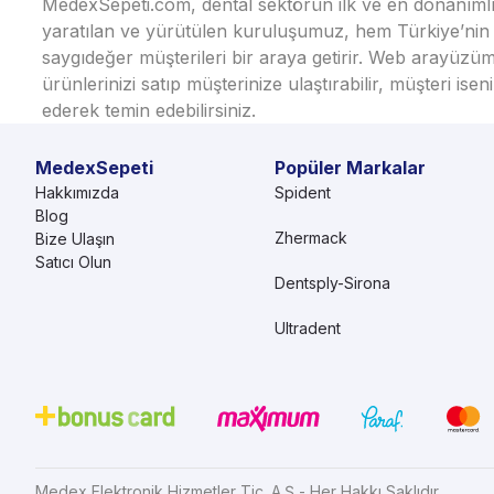
MedexSepeti.com, dental sektörün ilk ve en donanımlı çe
yaratılan ve yürütülen kuruluşumuz, hem Türkiye’nin h
saygıdeğer müşterileri bir araya getirir. Web arayüzüm
ürünlerinizi satıp müşterinize ulaştırabilir, müşteri i
ederek temin edebilirsiniz.
MedexSepeti
Popüler Markalar
Hakkımızda
Spident
Blog
Zhermack
Bize Ulaşın
Satıcı Olun
Dentsply-Sirona
Ultradent
Medex Elektronik Hizmetler Tic. A.Ş - Her Hakkı Saklıdır.