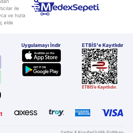
ından
cılar ile
yca ve hızla
ç elde
Uygulamayı İndir
ETBİS'e Kayıtlıdır
Şartlar & Koşullar
Gizlilik Politikası