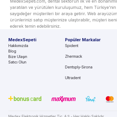
MedexSepeti.com, dental sektörün ilk ve en donanımlı çe
yaratılan ve yürütülen kuruluşumuz, hem Türkiye’nin h
saygıdeğer müşterileri bir araya getirir. Web arayüzüm
ürünlerinizi satıp müşterinize ulaştırabilir, müşteri i
ederek temin edebilirsiniz.
MedexSepeti
Popüler Markalar
Hakkımızda
Spident
Blog
Zhermack
Bize Ulaşın
Satıcı Olun
Dentsply-Sirona
Ultradent
Medex Elektronik Hizmetler Tic. A.Ş - Her Hakkı Saklıdır.