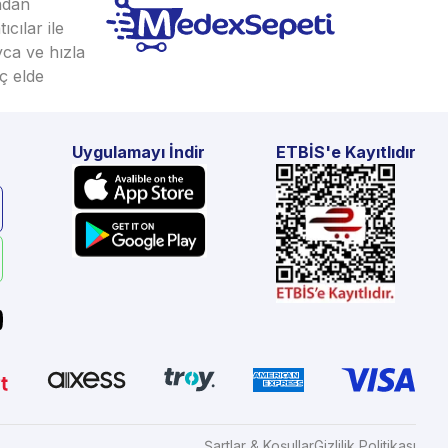
ından
cılar ile
yca ve hızla
ç elde
Uygulamayı İndir
ETBİS'e Kayıtlıdır
Şartlar & Koşullar
Gizlilik Politikası