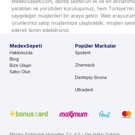
MedexSepeti.com, dental sektörün ilk ve en donanımlı çe
yaratılan ve yürütülen kuruluşumuz, hem Türkiye’nin h
saygıdeğer müşterileri bir araya getirir. Web arayüzüm
ürünlerinizi satıp müşterinize ulaştırabilir, müşteri i
ederek temin edebilirsiniz.
MedexSepeti
Popüler Markalar
Hakkımızda
Spident
Blog
Zhermack
Bize Ulaşın
Satıcı Olun
Dentsply-Sirona
Ultradent
Medex Elektronik Hizmetler Tic. A.Ş - Her Hakkı Saklıdır.