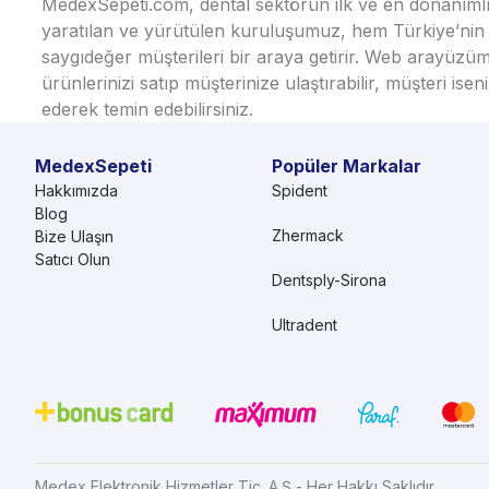
MedexSepeti.com, dental sektörün ilk ve en donanımlı çe
yaratılan ve yürütülen kuruluşumuz, hem Türkiye’nin h
saygıdeğer müşterileri bir araya getirir. Web arayüzüm
ürünlerinizi satıp müşterinize ulaştırabilir, müşteri i
ederek temin edebilirsiniz.
MedexSepeti
Popüler Markalar
Hakkımızda
Spident
Blog
Zhermack
Bize Ulaşın
Satıcı Olun
Dentsply-Sirona
Ultradent
Medex Elektronik Hizmetler Tic. A.Ş - Her Hakkı Saklıdır.