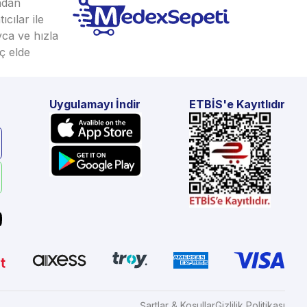
ından
cılar ile
yca ve hızla
ç elde
Uygulamayı İndir
ETBİS'e Kayıtlıdır
Şartlar & Koşullar
Gizlilik Politikası