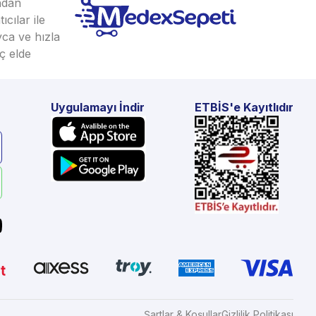
ından
cılar ile
yca ve hızla
ç elde
Uygulamayı İndir
ETBİS'e Kayıtlıdır
Şartlar & Koşullar
Gizlilik Politikası