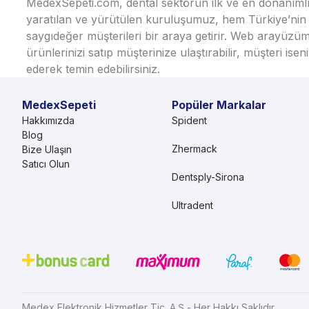
MedexSepeti.com, dental sektörün ilk ve en donanımlı çe
yaratılan ve yürütülen kuruluşumuz, hem Türkiye’nin h
saygıdeğer müşterileri bir araya getirir. Web arayüzüm
ürünlerinizi satıp müşterinize ulaştırabilir, müşteri i
ederek temin edebilirsiniz.
MedexSepeti
Popüler Markalar
Hakkımızda
Spident
Blog
Zhermack
Bize Ulaşın
Satıcı Olun
Dentsply-Sirona
Ultradent
Medex Elektronik Hizmetler Tic. A.Ş - Her Hakkı Saklıdır.