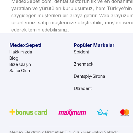
MedexSepeti.com, dental sektörün ilk ve en donanımlı çe
yaratılan ve yürütülen kuruluşumuz, hem Türkiye’nin h
saygıdeğer müşterileri bir araya getirir. Web arayüzüm
ürünlerinizi satıp müşterinize ulaştırabilir, müşteri i
ederek temin edebilirsiniz.
MedexSepeti
Popüler Markalar
Hakkımızda
Spident
Blog
Zhermack
Bize Ulaşın
Satıcı Olun
Dentsply-Sirona
Ultradent
Medex Elektronik Hizmetler Tic. A.Ş - Her Hakkı Saklıdır.