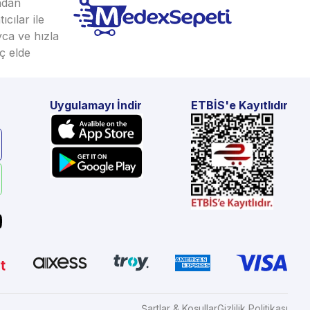
ından
cılar ile
yca ve hızla
ç elde
Uygulamayı İndir
ETBİS'e Kayıtlıdır
Şartlar & Koşullar
Gizlilik Politikası