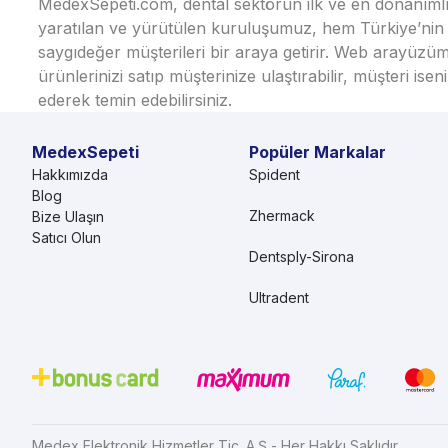
MedexSepeti.com, dental sektörün ilk ve en donanımlı çe
yaratılan ve yürütülen kuruluşumuz, hem Türkiye’nin h
saygıdeğer müşterileri bir araya getirir. Web arayüzüm
ürünlerinizi satıp müşterinize ulaştırabilir, müşteri i
ederek temin edebilirsiniz.
MedexSepeti
Popüler Markalar
Hakkımızda
Spident
Blog
Zhermack
Bize Ulaşın
Satıcı Olun
Dentsply-Sirona
Ultradent
Medex Elektronik Hizmetler Tic. A.Ş - Her Hakkı Saklıdır.