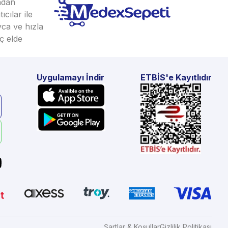
ından
cılar ile
yca ve hızla
ç elde
Uygulamayı İndir
ETBİS'e Kayıtlıdır
Şartlar & Koşullar
Gizlilik Politikası