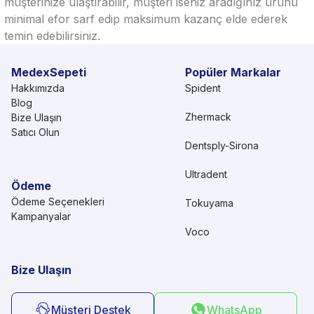
müşterinize ulaştırabilir, müşteri iseniz aradığınız ürünü
minimal efor sarf edip maksimum kazanç elde ederek
temin edebilirsiniz.
MedexSepeti
Popüler Markalar
Hakkımızda
Spident
Blog
Zhermack
Bize Ulaşın
Satıcı Olun
Dentsply-Sirona
Ultradent
Ödeme
Ödeme Seçenekleri
Tokuyama
Kampanyalar
Voco
Bize Ulaşın
Müşteri Destek
WhatsApp