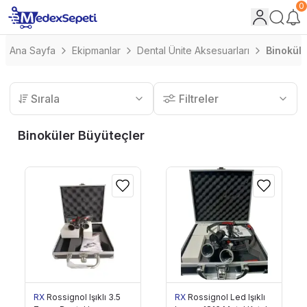
0
Ana Sayfa
Ekipmanlar
Dental Ünite Aksesuarları
Binoküle
Sırala
Filtreler
Binoküler Büyüteçler
RX
Rossignol Işıklı 3.5
RX
Rossignol Led Işıklı