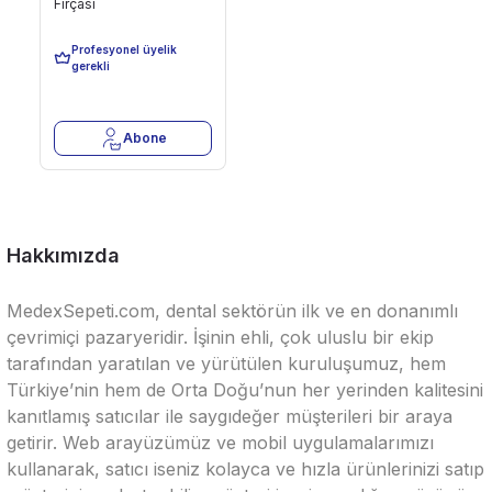
Fırçası
62,47 TL
Profesyonel üyelik
Son 50 Adet
gerekli
Abone
Hakkımızda
MedexSepeti.com, dental sektörün ilk ve en donanımlı
çevrimiçi pazaryeridir. İşinin ehli, çok uluslu bir ekip
tarafından yaratılan ve yürütülen kuruluşumuz, hem
Türkiye’nin hem de Orta Doğu’nun her yerinden kalitesini
kanıtlamış satıcılar ile saygıdeğer müşterileri bir araya
getirir. Web arayüzümüz ve mobil uygulamalarımızı
kullanarak, satıcı iseniz kolayca ve hızla ürünlerinizi satıp