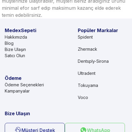
müşterinize ulaştırabilir, müşteri iseniz aradığınız ürünü
minimal efor sarf edip maksimum kazanç elde ederek
temin edebilirsiniz.
MedexSepeti
Popüler Markalar
Hakkımızda
Spident
Blog
Zhermack
Bize Ulaşın
Satıcı Olun
Dentsply-Sirona
Ultradent
Ödeme
Ödeme Seçenekleri
Tokuyama
Kampanyalar
Voco
Bize Ulaşın
Müşteri Destek
WhatsApp