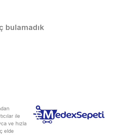
uç bulamadık
ından
cılar ile
yca ve hızla
ç elde