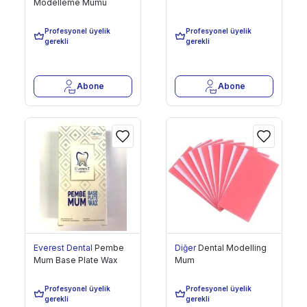
Modelleme Mumu
169,00 TL
175,08 TL
Profesyonel üyelik
Profesyonel üyelik
Son 200 Adet
Son 30 Adet
gerekli
gerekli
Abone
Abone
Everest Dental
Pembe
Diğer
Dental Modelling
Mum Base Plate Wax
Mum
186,46 TL
218,85 TL
Profesyonel üyelik
Profesyonel üyelik
Son 55 Adet
Son 71 Adet
gerekli
gerekli