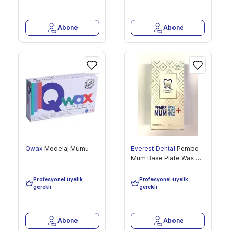
Abone
Abone
Qwax
Modelaj Mumu
Everest Dental
Pembe
Mum Base Plate Wax +
236,90 TL
237,23 TL
Yumuşak
Profesyonel üyelik
Profesyonel üyelik
Son 10 Adet
Son 976 Adet
gerekli
gerekli
Abone
Abone