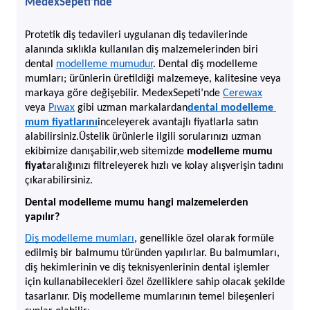
MedexSepeti’nde
Protetik diş tedavileri uygulanan diş tedavilerinde 
alanında sıklıkla kullanılan diş malzemelerinden biri 
dental 
modelleme mumudur
. Dental diş modelleme 
mumları; ürünlerin üretildiği malzemeye, kalitesine veya 
markaya göre değişebilir. MedexSepeti’nde 
Cerewax
veya 
Pıwax
 gibi uzman markalardan
dental modelleme 
mum fiyatlarını
inceleyerek avantajlı fiyatlarla satın 
alabilirsiniz.Üstelik ürünlerle ilgili sorularınızı uzman 
ekibimize danışabilir,
web sitemizde 
modelleme mumu 
fiyat
aralığınızı filtreleyerek hızlı ve kolay alışverişin tadını 
çıkarabilirsiniz.
Dental modelleme mumu hangi malzemelerden 
yapılır?
Diş modelleme mumları
, genellikle özel olarak formüle 
edilmiş bir balmumu türünden yapılırlar. Bu balmumları, 
diş hekimlerinin ve diş teknisyenlerinin dental işlemler 
için kullanabilecekleri özel özelliklere sahip olacak şekilde 
tasarlanır. Diş modelleme mumlarının temel bileşenleri 