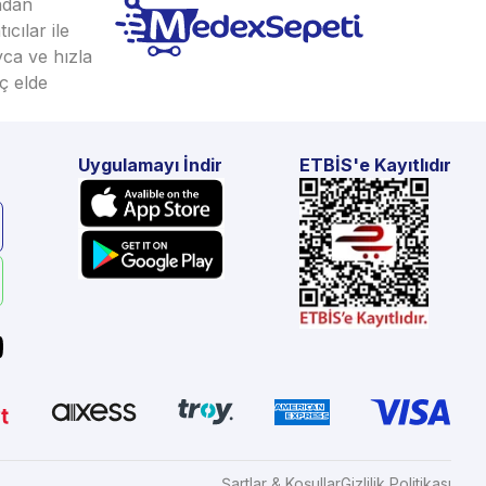
ından
cılar ile
yca ve hızla
ç elde
Uygulamayı İndir
ETBİS'e Kayıtlıdır
Şartlar & Koşullar
Gizlilik Politikası