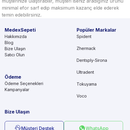
müşterinize ulaştırabilir, müşteri iseniz aradığınız ürünü
minimal efor sarf edip maksimum kazanç elde ederek
temin edebilirsiniz.
MedexSepeti
Popüler Markalar
Hakkımızda
Spident
Blog
Zhermack
Bize Ulaşın
Satıcı Olun
Dentsply-Sirona
Ultradent
Ödeme
Ödeme Seçenekleri
Tokuyama
Kampanyalar
Voco
Bize Ulaşın
Müşteri Destek
WhatsApp